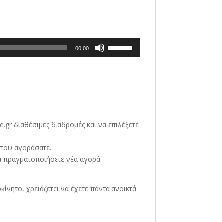
Χρησιμοποιείστε
00:00
τα
πλήκτρα
Πάνω/
Κάτω
βέλος
για
να
gr διαθέσιμες διαδρομές και να επιλέξετε
αυξήσετε
ή
 που αγοράσατε.
να
α πραγματοποιήσετε νέα αγορά.
μειώσετε
ένταση.
οκίνητο, χρειάζεται να έχετε πάντα ανοικτά