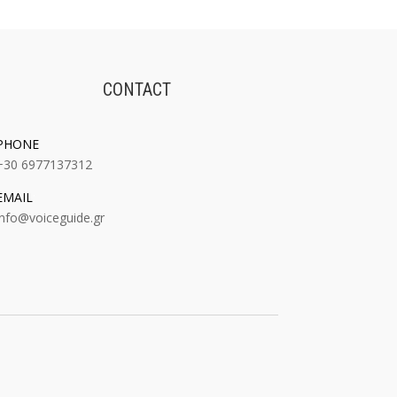
CONTACT
PHONE
+30 6977137312
EMAIL
:
info@voiceguide.gr