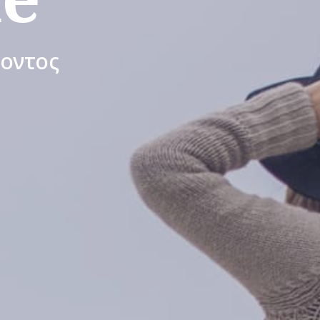
ροντος