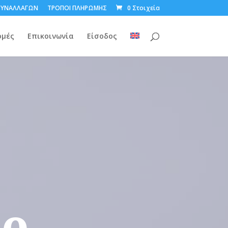
ΣΥΝΑΛΛΑΓΩΝ
ΤΡΟΠΟΙ ΠΛΗΡΩΜΗΣ
0 Στοιχεία
ομές
Επικοινωνία
Είσοδος
de